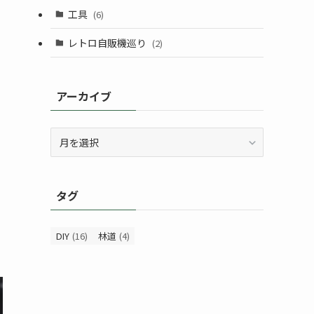
工具
(6)
レトロ自販機巡り
(2)
アーカイブ
ア
ー
カ
イ
タグ
ブ
DIY
(16)
林道
(4)