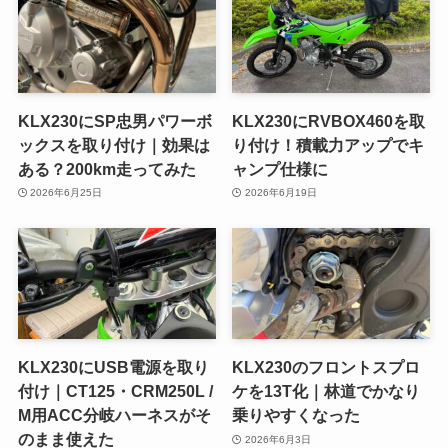
KLX230にSP忠男パワーボ
KLX230にRVBOX460を取
ックスを取り付け｜効果は
り付け！積載力アップでキ
ある？200km走ってみた
ャンプ仕様に
2026年6月25日
2026年6月19日
KLX230にUSB電源を取り
KLX230のフロントスプロ
付け｜CT125・CRM250L /
ケを13T化｜林道でかなり
M用ACC分岐ハーネスがそ
乗りやすくなった
のまま使えた
2026年6月3日