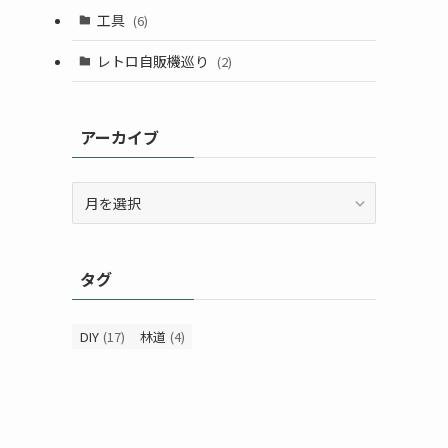
工具
(6)
レトロ自販機巡り
(2)
アーカイブ
ア
ー
カ
イ
タグ
ブ
DIY
(17)
林道
(4)